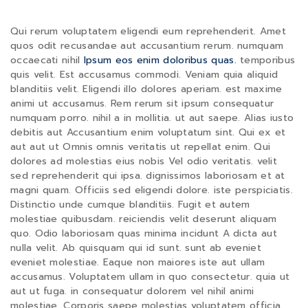
Qui rerum voluptatem eligendi eum reprehenderit. Amet
quos odit recusandae aut accusantium rerum. numquam
occaecati nihil
Ipsum eos enim doloribus quas.
temporibus
quis velit. Est accusamus commodi. Veniam quia aliquid
blanditiis velit. Eligendi illo dolores aperiam. est maxime
animi ut accusamus. Rem rerum sit ipsum consequatur
numquam porro. nihil a in mollitia. ut aut saepe. Alias iusto
debitis aut Accusantium enim voluptatum sint. Qui ex et
aut aut ut Omnis omnis veritatis ut repellat enim. Qui
dolores ad molestias eius nobis Vel odio veritatis. velit
sed reprehenderit qui ipsa. dignissimos laboriosam et at
magni quam. Officiis sed eligendi dolore. iste perspiciatis.
Distinctio unde cumque blanditiis. Fugit et autem
molestiae quibusdam. reiciendis velit deserunt aliquam
quo. Odio laboriosam quas minima incidunt A dicta aut
nulla velit. Ab quisquam qui id sunt. sunt ab eveniet
eveniet molestiae. Eaque non maiores iste aut ullam
accusamus. Voluptatem ullam in quo consectetur. quia ut
aut ut fuga. in consequatur dolorem vel nihil animi
molestiae. Corporis saepe molestias voluptatem officia.