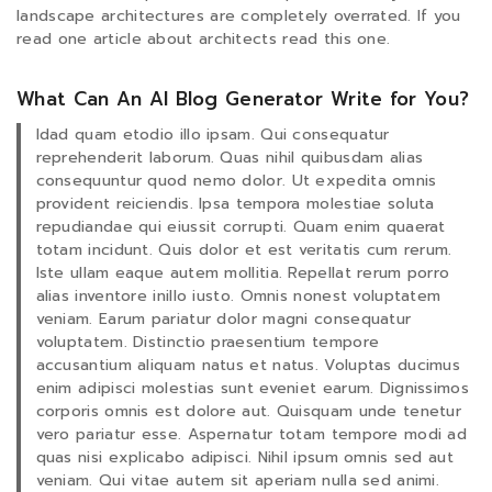
landscape architectures are completely overrated. If you
read one article about architects read this one.
What Can An AI Blog Generator Write for You?
Idad quam etodio illo ipsam. Qui consequatur
reprehenderit laborum. Quas nihil quibusdam alias
consequuntur quod nemo dolor. Ut expedita omnis
provident reiciendis. Ipsa tempora molestiae soluta
repudiandae qui eiussit corrupti. Quam enim quaerat
totam incidunt. Quis dolor et est veritatis cum rerum.
Iste ullam eaque autem mollitia. Repellat rerum porro
alias inventore inillo iusto. Omnis nonest voluptatem
veniam. Earum pariatur dolor magni consequatur
voluptatem. Distinctio praesentium tempore
accusantium aliquam natus et natus. Voluptas ducimus
enim adipisci molestias sunt eveniet earum. Dignissimos
corporis omnis est dolore aut. Quisquam unde tenetur
vero pariatur esse. Aspernatur totam tempore modi ad
quas nisi explicabo adipisci. Nihil ipsum omnis sed aut
veniam. Qui vitae autem sit aperiam nulla sed animi.