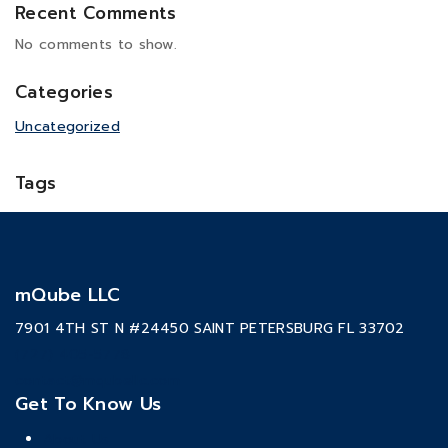
Recent Comments
No comments to show.
Categories
Uncategorized
Tags
mQube LLC
7901 4TH ST N #24450 SAINT PETERSBURG FL 33702
(727) 405-5778
contact@mqubellc.com
Get To Know Us
About Us